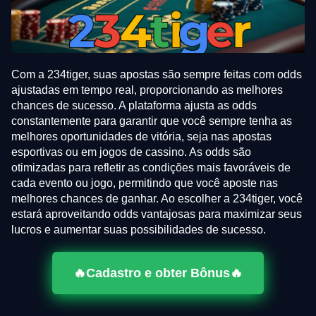
Com a 234tiger, suas apostas são sempre feitas com odds
ajustadas em tempo real, proporcionando as melhores
chances de sucesso. A plataforma ajusta as odds
constantemente para garantir que você sempre tenha as
melhores oportunidades de vitória, seja nas apostas
esportivas ou em jogos de cassino. As odds são
otimizadas para refletir as condições mais favoráveis de
cada evento ou jogo, permitindo que você aposte nas
melhores chances de ganhar. Ao escolher a 234tiger, você
estará aproveitando odds vantajosas para maximizar seus
lucros e aumentar suas possibilidades de sucesso.
🔥Cadastro e obter Bônus🔥