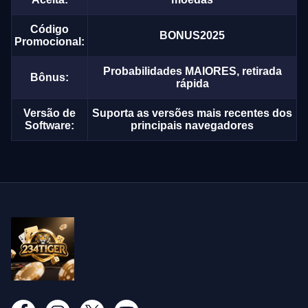
Código
BONUS2025
Promocional:
Probabilidades MAIORES, retirada
Bônus:
rápida
Versão de
Suporta as versões mais recentes dos
Software:
principais navegadores