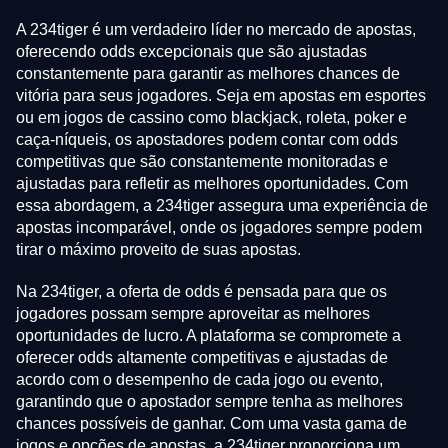
A 234tiger é um verdadeiro líder no mercado de apostas,
oferecendo odds excepcionais que são ajustadas
constantemente para garantir as melhores chances de
vitória para seus jogadores. Seja em apostas em esportes
ou em jogos de cassino como blackjack, roleta, poker e
caça-níqueis, os apostadores podem contar com odds
competitivas que são constantemente monitoradas e
ajustadas para refletir as melhores oportunidades. Com
essa abordagem, a 234tiger assegura uma experiência de
apostas incomparável, onde os jogadores sempre podem
tirar o máximo proveito de suas apostas.
Na 234tiger, a oferta de odds é pensada para que os
jogadores possam sempre aproveitar as melhores
oportunidades de lucro. A plataforma se compromete a
oferecer odds altamente competitivas e ajustadas de
acordo com o desempenho de cada jogo ou evento,
garantindo que o apostador sempre tenha as melhores
chances possíveis de ganhar. Com uma vasta gama de
jogos e opções de apostas, a 234tiger proporciona um