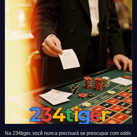
Na 234tiger, você nunca precisará se preocupar com odds