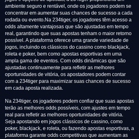
ambiente seguro e rentável, onde os jogadores podem se
concentrar em aumentar suas chances de sucesso a cada
rodada ou evento.Na 234tiger, os jogadores têm acesso a
odds altamente vantajosas que são ajustadas em tempo
real, garantindo que suas apostas tenham o maior retorno
possível. A plataforma oferece uma grande variedade de
jogos, incluindo os clássicos do cassino como blackjack,
roleta e poker, bem como apostas esportivas em uma
ampla gama de eventos. Com odds dinâmicas que são
ajustadas continuamente para refletir as melhores
oportunidades de vitória, os apostadores podem contar
com a 234tiger para maximizar suas chances de sucesso
em cada aposta realizada.
Na 234tiger, os jogadores podem confiar que suas apostas
terão as melhores odds possíveis, com ajustes em tempo
real para refletir as melhores oportunidades de vitória.
Seja apostando em jogos clássicos de cassino, como
poker, blackjack, e roleta, ou fazendo apostas esportivas, a
plataforma garante odds competitivas que aumentam as