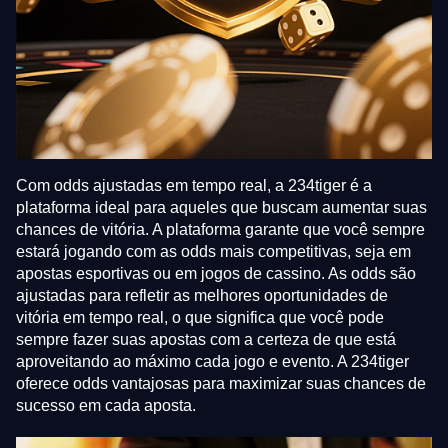
Com odds ajustadas em tempo real, a 234tiger é a
plataforma ideal para aqueles que buscam aumentar suas
chances de vitória. A plataforma garante que você sempre
estará jogando com as odds mais competitivas, seja em
apostas esportivas ou em jogos de cassino. As odds são
ajustadas para refletir as melhores oportunidades de
vitória em tempo real, o que significa que você pode
sempre fazer suas apostas com a certeza de que está
aproveitando ao máximo cada jogo e evento. A 234tiger
oferece odds vantajosas para maximizar suas chances de
sucesso em cada aposta.