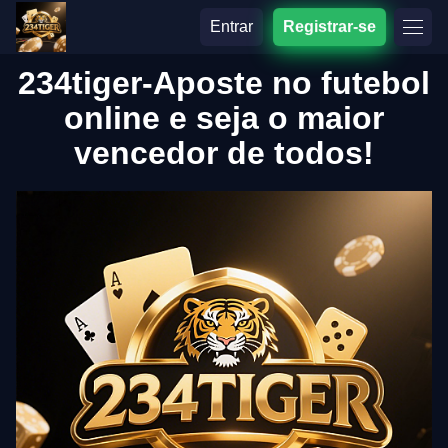
Entrar
Registrar-se
234tiger-Aposte no futebol
online e seja o maior
vencedor de todos!